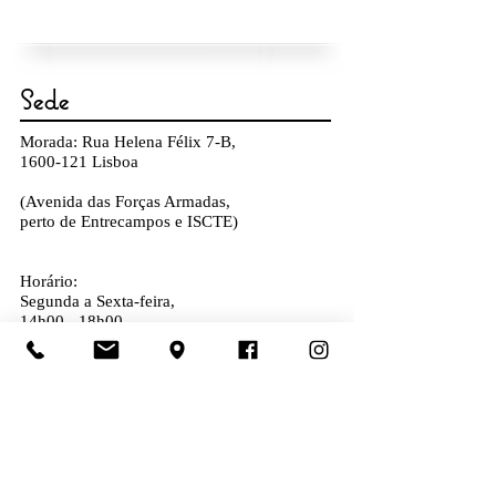
Sede
Morada: Rua Helena Félix 7-B,
1600-121
Lisboa
(Avenida das Forças Armadas,
perto de Entrecampos e ISCTE)
Horário:
Segu
nda a Sexta-feira,
14
h
00 - 18
h00
Sábado,
10h00 - 13h00
Outros pontos de venda e informações
Contatos
Tele:
926 961 425
(Chamada para rede