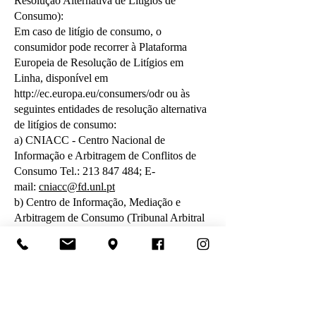
Resolução Alternativa de Litígios de
Consumo):
Em caso de litígio de consumo, o
consumidor pode recorrer à Plataforma
Europeia de Resolução de Litígios em
Linha, disponível em
http://ec.europa.eu/consumers/odr
ou às
seguintes entidades de resolução alternativa
de litígios de consumo:
a) CNIACC - Centro Nacional de
Informação e Arbitragem de Conflitos de
Consumo Tel.:
213 847 484
; E-
mail:
cniacc@fd.unl.pt
b) Centro de Informação, Mediação e
Arbitragem de Consumo (Tribunal Arbitral
de Consumo) Tel.:
253 617 604
; E-
mail:
geral@ciab.pt
Para mais informações consulte o Portal do
Consumidor em
www.consumidor.pt